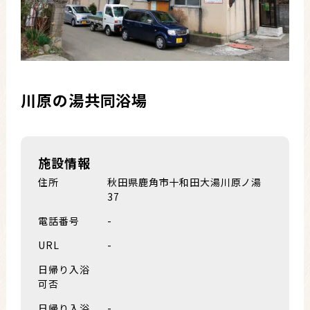
川原の湯共同浴場
施設情報
住所
秋田県鹿角市十和田大湯川原ノ湯
37
電話番号
-
URL
-
日帰り入浴
可否
日帰り入浴
-