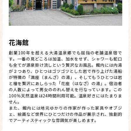
花海館
創業100年を超える大湯温泉郷でも屈指の老舗温泉宿で
す。一番の見どころは加温、加水をせず、シャワーも蛇口
も全てが源泉掛け流しという贅沢なお風呂。館内には内湯
が２つあり、ひとつはゴツゴツとした岩で作り上げた湯船
が特徴の「満座（まんざ）の湯」、そしてもうひとつは岩
と檜を贅沢にあしらった「花座（はなざ）の湯」。宿泊者
の人数によって男女ののれん替えを行なっています。この
100％天然温泉は24時間利用可能。温泉好きにはたまりま
せん。
また、館内には地元ゆかりの作家が作った家具やオブジ
ェ、絵画など世界にひとつだけの作品が展示され、独創的
でアーティスティックな雰囲気が楽しめます。